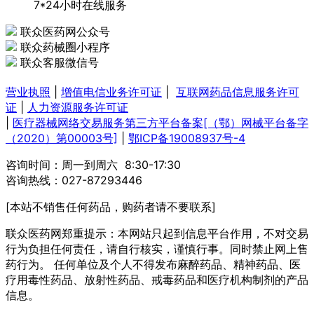
7*24小时在线服务
联众医药网公众号
联众药械圈小程序
联众客服微信号
营业执照
|
增值电信业务许可证
|
互联网药品信息服务许可
证
|
人力资源服务许可证
|
医疗器械网络交易服务第三方平台备案[（鄂）网械平台备字
（2020）第00003号]
|
鄂ICP备19008937号-4
咨询时间：周一到周六 8:30-17:30
咨询热线：027-87293446
[本站不销售任何药品，购药者请不要联系]
联众医药网郑重提示：本网站只起到信息平台作用，不对交易
行为负担任何责任，请自行核实，谨慎行事。同时禁止网上售
药行为。 任何单位及个人不得发布麻醉药品、精神药品、医
疗用毒性药品、放射性药品、戒毒药品和医疗机构制剂的产品
信息。