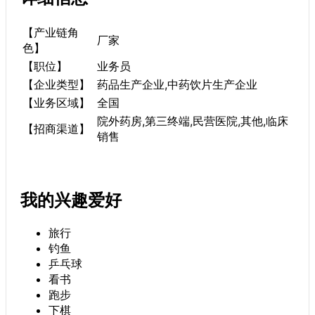
【产业链角
厂家
色】
【职位】
业务员
【企业类型】
药品生产企业,中药饮片生产企业
【业务区域】
全国
院外药房,第三终端,民营医院,其他,临床
【招商渠道】
销售
我的兴趣爱好
旅行
钓鱼
乒乓球
看书
跑步
下棋