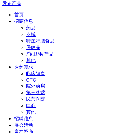
发布产品
首页
招商信息
药品
器械
特医特膳食品
保健品
消/卫/妆产品
其他
医药需求
临床销售
OTC
院外药房
第三终端
民营医院
电商
其他
招聘信息
展会活动
赢在招商