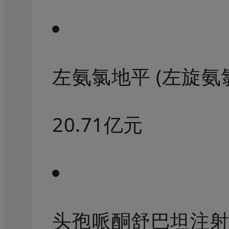
左氨氯地平 (左旋氨
20.71亿元
头孢哌酮舒巴坦注