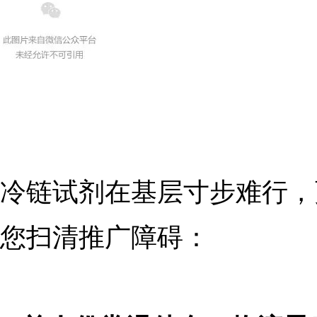
冷链试剂
在基层寸步难行，
您扫清推广障碍：