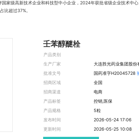
个被列入国家基本药物目录。公司拥有通过GMP认证的固体综合制剂车间、外
获评国家级高新技术企业和科技型中小企业，2024年获批省级企业技术中
占比超过37%。
壬苯醇醚栓
产品类别
生产厂家
大连胜光药业集团股份
批准文号
国药准字H20045728
招商区域
全国
招商渠道
电商
产品标签
控销,医保
产品规格
5粒
发布时间
2026-05-24 17:06
更新时间
2026-05-25 10:08