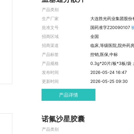
血塞通分散片
产品类别
生产厂家
大连胜光药业集团股份
批准文号
国药准字Z20090107
招商区域
全国
招商渠道
临床,等级医院,院外药
产品标签
控销,医保,中标
产品规格
0.3g*20片/板*3板/袋
发布时间
2026-05-24 16:47
更新时间
2026-05-25 09:30
产品详情
诺氟沙星胶囊