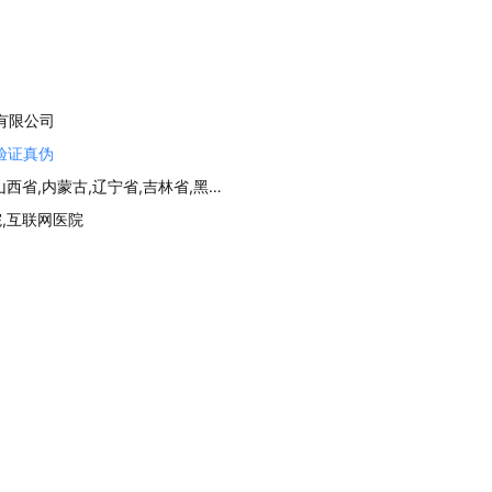
有限公司
验证真伪
北京市,天津市,河北省,山西省,内蒙古,辽宁省,吉林省,黑龙江,江苏省,浙江省,安徽省,福建省,江西省,山东省,河南省,湖北省,湖南省,广西省,海南省,重庆市,四川省,贵州省,云南省,西 藏,陕西省,甘肃省,青海省,宁 夏,新 疆
院,互联网医院