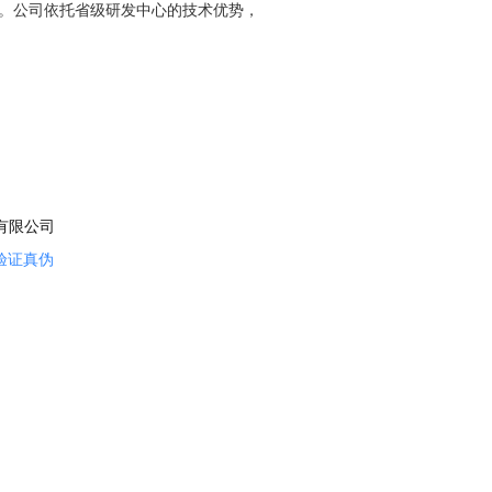
用药车间等现代化生产设施。 ​ 大连
心。公司依托省级研发中心的技术优势，
有限公司
验证真伪