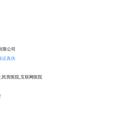
有限公司
验证真伪
房,民营医院,互联网医院
粒