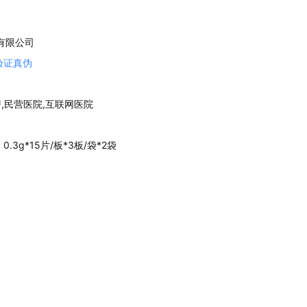
有限公司
验证真伪
房,民营医院,互联网医院
；0.3g*15片/板*3板/袋*2袋