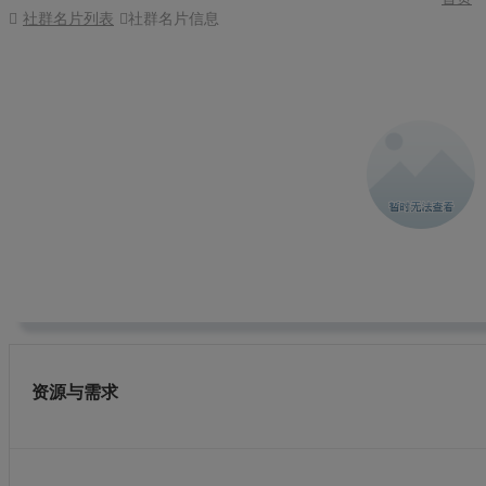
社群名片列表
社群名片信息
郭祥志
省总
江西普正制药股份有限公司
电话： 对方手机号码设置了隐私
地址：
资源与需求