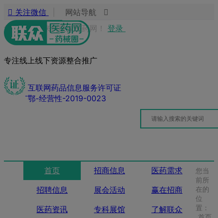
关注微信
|
网站导航
您好，欢迎来到联众医药网！
登录
专注线上线下资源整合推广
互联网药品信息服务许可证
鄂-经营性-2019-0023
首页
招商信息
医药需求
您当
前所
招聘信息
展会活动
赢在招商
在的
位
置：
医药资讯
专科展馆
了解联众
首页