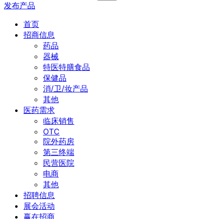
发布产品
首页
招商信息
药品
器械
特医特膳食品
保健品
消/卫/妆产品
其他
医药需求
临床销售
OTC
院外药房
第三终端
民营医院
电商
其他
招聘信息
展会活动
赢在招商