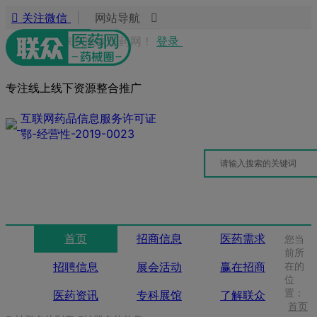
关注微信
|
网站导航
您好，欢迎来到联众医药网！
登录
专注线上线下资源整合推广
互联网药品信息服务许可证
鄂-经营性-2019-0023
首页
招商信息
医药需求
您当
前所
招聘信息
展会活动
赢在招商
在的
位
置：
医药资讯
专科展馆
了解联众
首页