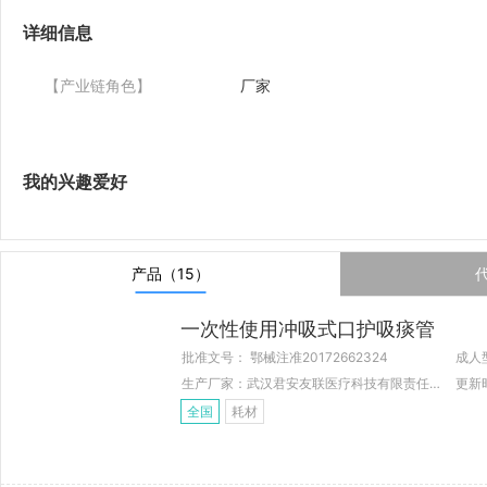
详细信息
【产业链角色】
厂家
我的兴趣爱好
产品（15）
一次性使用冲吸式口护吸痰管
批准文号： 鄂械注准20172662324
成人
生产厂家：武汉君安友联医疗科技有限责任公司
更新时
全国
耗材