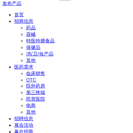
发布产品
首页
招商信息
药品
器械
特医特膳食品
保健品
消/卫/妆产品
其他
医药需求
临床销售
OTC
院外药房
第三终端
民营医院
电商
其他
招聘信息
展会活动
赢在招商