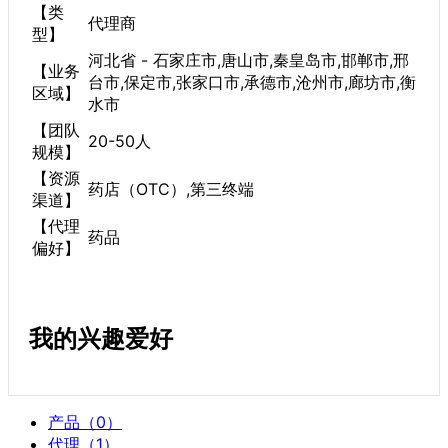
【类
代理商
型】
河北省 - 石家庄市,唐山市,秦皇岛市,邯郸市,邢
【业务
台市,保定市,张家口市,承德市,沧州市,廊坊市,衡
区域】
水市
【团队
20-50人
规模】
【资源
药店（OTC）,第三终端
渠道】
【代理
药品
偏好】
我的兴趣爱好
产品（0）
代理（1）