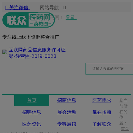
关注微信
|
网站导航
您好，欢迎来到联众医药网！
登录
专注线上线下资源整合推广
互联网药品信息服务许可证
鄂-经营性-2019-0023
首页
招商信息
医药需求
您当
前所
招聘信息
展会活动
赢在招商
在的
位
置：
医药资讯
专科展馆
了解联众
首页