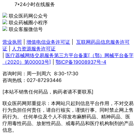
7*24小时在线服务
联众医药网公众号
联众药械圈小程序
联众客服微信号
营业执照
|
增值电信业务许可证
|
互联网药品信息服务许可
证
|
人力资源服务许可证
|
医疗器械网络交易服务第三方平台备案[（鄂）网械平台备字
（2020）第00003号]
|
鄂ICP备19008937号-4
咨询时间：周一到周六 8:30-17:30
咨询热线：027-87293446
[本站不销售任何药品，购药者请不要联系]
联众医药网郑重提示：本网站只起到信息平台作用，不对交易
行为负担任何责任，请自行核实，谨慎行事。同时禁止网上售
药行为。 任何单位及个人不得发布麻醉药品、精神药品、医
疗用毒性药品、放射性药品、戒毒药品和医疗机构制剂的产品
信息。