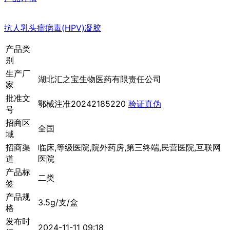
抗人乳头瘤病毒(HPV)凝胶
产品类
别
生产厂
湖北汇之宝生物医药有限责任公司
家
批准文
鄂械注准20242185220
验证真伪
号
招商区
全国
域
招商渠
临床,等级医院,院外药房,第三终端,民营医院,互联网
道
医院
产品标
二类
签
产品规
3.5g/支/盒
格
发布时
2024-11-11 09:18