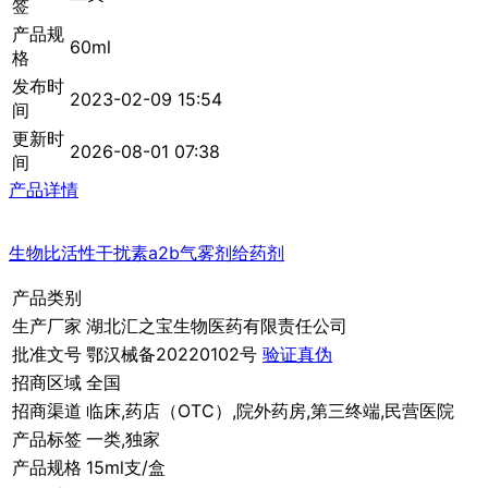
签
产品规
60ml
格
发布时
2023-02-09 15:54
间
更新时
2026-08-01 07:38
间
产品详情
生物比活性干扰素a2b气雾剂给药剂
产品类别
生产厂家
湖北汇之宝生物医药有限责任公司
批准文号
鄂汉械备20220102号
验证真伪
招商区域
全国
招商渠道
临床,药店（OTC）,院外药房,第三终端,民营医院
产品标签
一类,独家
产品规格
15ml支/盒