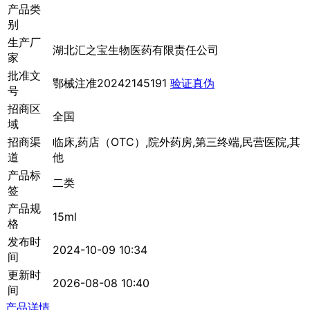
产品类
别
生产厂
湖北汇之宝生物医药有限责任公司
家
批准文
鄂械注准20242145191
验证真伪
号
招商区
全国
域
招商渠
临床,药店（OTC）,院外药房,第三终端,民营医院,其
道
他
产品标
二类
签
产品规
15ml
格
发布时
2024-10-09 10:34
间
更新时
2026-08-08 10:40
间
产品详情