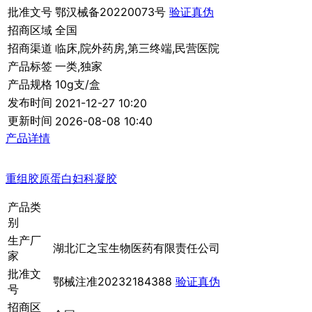
批准文号
鄂汉械备20220073号
验证真伪
招商区域
全国
招商渠道
临床,院外药房,第三终端,民营医院
产品标签
一类,独家
产品规格
10g支/盒
发布时间
2021-12-27 10:20
更新时间
2026-08-08 10:40
产品详情
重组胶原蛋白妇科凝胶
产品类
别
生产厂
湖北汇之宝生物医药有限责任公司
家
批准文
鄂械注准20232184388
验证真伪
号
招商区