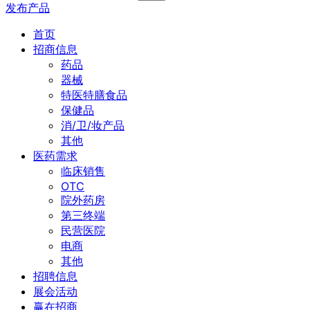
发布产品
首页
招商信息
药品
器械
特医特膳食品
保健品
消/卫/妆产品
其他
医药需求
临床销售
OTC
院外药房
第三终端
民营医院
电商
其他
招聘信息
展会活动
赢在招商