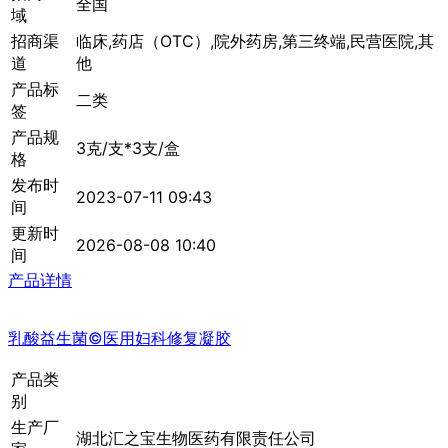
全国
域
招商渠
临床,药店（OTC）,院外药房,第三终端,民营医院,其
道
他
产品标
二类
签
产品规
3克/支*3支/盒
格
发布时
2023-07-11 09:43
间
更新时
2026-08-08 10:40
间
产品详情
乳酸益生菌©医用妇科修复凝胶
产品类
别
生产厂
湖北汇之宝生物医药有限责任公司