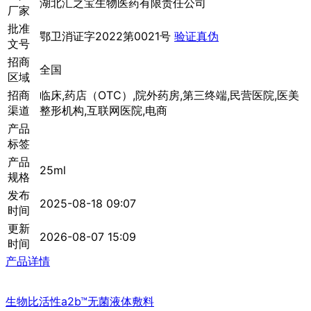
湖北汇之宝生物医药有限责任公司
厂家
批准
鄂卫消证字2022第0021号
验证真伪
文号
招商
全国
区域
招商
临床,药店（OTC）,院外药房,第三终端,民营医院,医美
渠道
整形机构,互联网医院,电商
产品
标签
产品
25ml
规格
发布
2025-08-18 09:07
时间
更新
2026-08-07 15:09
时间
产品详情
生物比活性a2b™无菌液体敷料