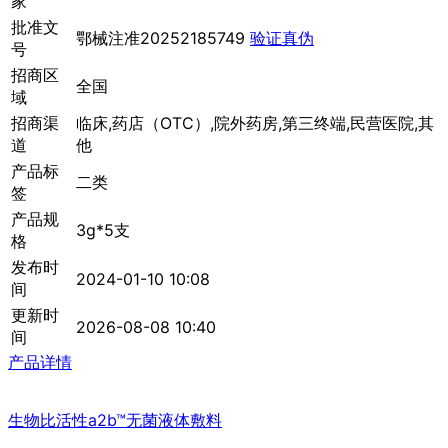
家
批准文
鄂械注准20252185749
验证真伪
号
招商区
全国
域
招商渠
临床,药店（OTC）,院外药房,第三终端,民营医院,其
道
他
产品标
二类
签
产品规
3g*5支
格
发布时
2024-01-10 10:08
间
更新时
2026-08-08 10:40
间
产品详情
生物比活性a2b™无菌液体敷料