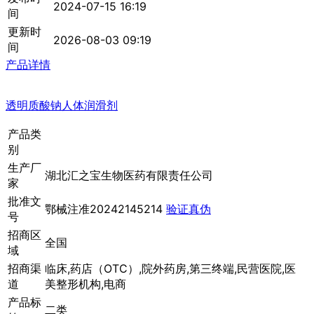
2024-07-15 16:19
间
更新时
2026-08-03 09:19
间
产品详情
透明质酸钠人体润滑剂
产品类
别
生产厂
湖北汇之宝生物医药有限责任公司
家
批准文
鄂械注准20242145214
验证真伪
号
招商区
全国
域
招商渠
临床,药店（OTC）,院外药房,第三终端,民营医院,医
道
美整形机构,电商
产品标
二类