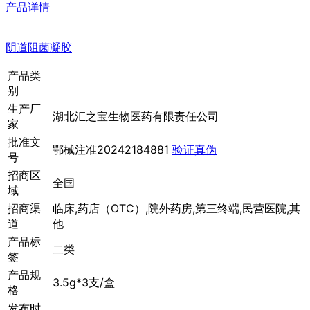
产品详情
阴道阻菌凝胶
产品类
别
生产厂
湖北汇之宝生物医药有限责任公司
家
批准文
鄂械注准20242184881
验证真伪
号
招商区
全国
域
招商渠
临床,药店（OTC）,院外药房,第三终端,民营医院,其
道
他
产品标
二类
签
产品规
3.5g*3支/盒
格
发布时