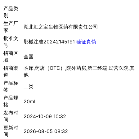
产品类
别
生产厂
湖北汇之宝生物医药有限责任公司
家
批准文
鄂械注准20242145191
验证真伪
号
招商区
全国
域
招商渠
临床,药店（OTC）,院外药房,第三终端,民营医院,其
道
他
产品标
二类
签
产品规
20ml
格
发布时
2024-10-09 10:32
间
更新时
2026-08-05 08:32
间